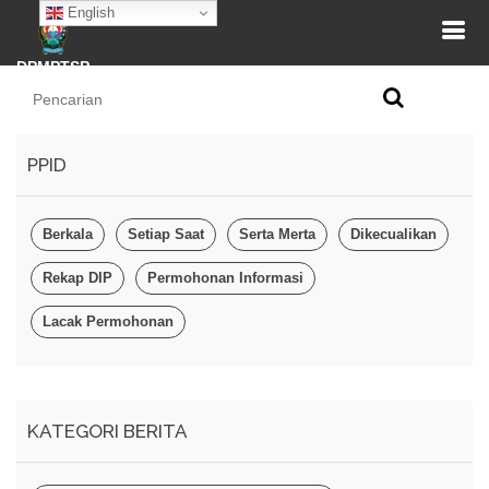
English
DPMPTSP
PPID
Berkala
Setiap Saat
Serta Merta
Dikecualikan
Rekap DIP
Permohonan Informasi
Lacak Permohonan
KATEGORI BERITA