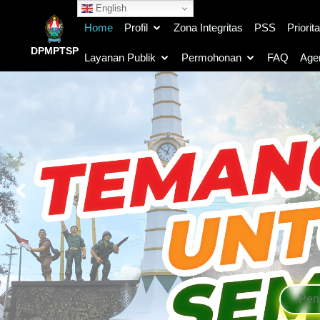
English
Home
Profil
Zona Integritas
PSS
Priorit
DPMPTSP
Layanan Publik
Permohonan
FAQ
Age