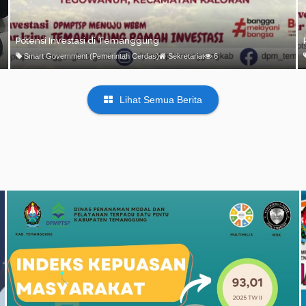
Potensi Investasi di Temanggung
Smart Government (Pemerintah Cerdas)
Sekretariat
6
Lihat Semua Berita