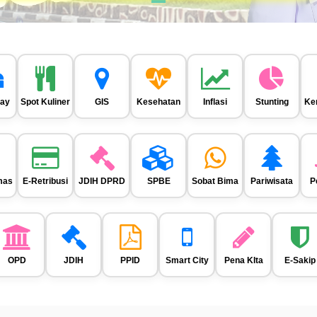
ay
Spot Kuliner
GIS
Kesehatan
Inflasi
Stunting
Ke
mas
E-Retribusi
JDIH DPRD
SPBE
Sobat Bima
Pariwisata
P
OPD
JDIH
PPID
Smart City
Pena KIta
E-Sakip