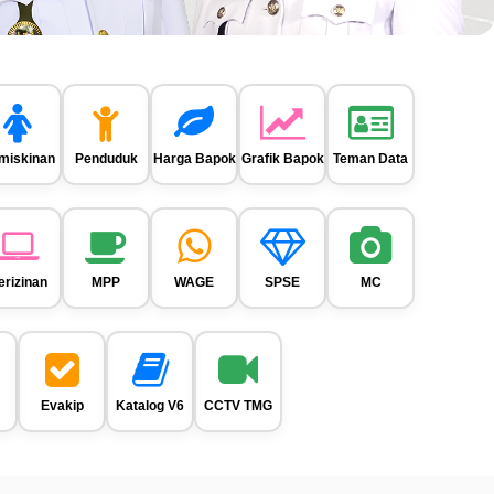
miskinan
Penduduk
Harga Bapok
Grafik Bapok
Teman Data
erizinan
MPP
WAGE
SPSE
MC
Evakip
Katalog V6
CCTV TMG