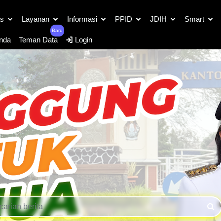
as
Layanan
Informasi
PPID
JDIH
Smart
Baru
nda
Teman Data
Login