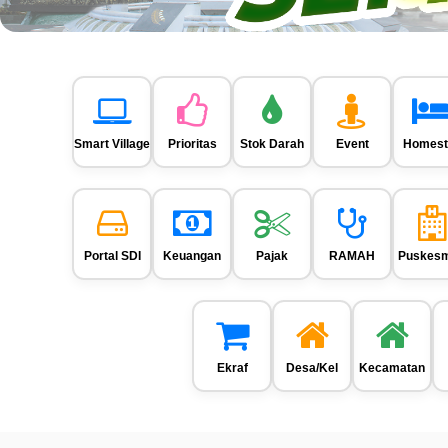
Smart Village
Prioritas
Stok Darah
Event
Homest
Portal SDI
Keuangan
Pajak
RAMAH
Puskes
Ekraf
Desa/Kel
Kecamatan