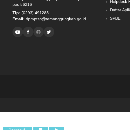
Helpdesk 
pos 56216
Daftar Apli
Tlp:
(0293) 491283
SPBE
Email:
dpmptsp@temanggungkab.go.id