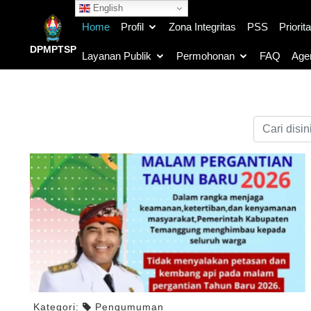
English
Home
Profil
Zona Integritas
PSS
Priorit
DPMPTSP
Layanan Publik
Permohonan
FAQ
Age
Kategori:
Pengumuman