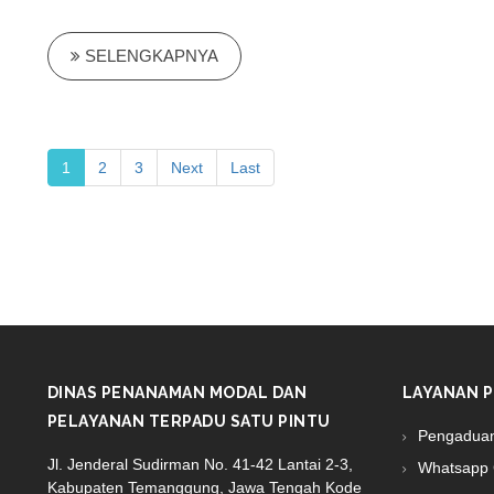
SELENGKAPNYA
1
2
3
Next
Last
DINAS PENANAMAN MODAL DAN
LAYANAN P
PELAYANAN TERPADU SATU PINTU
Pengadua
Jl. Jenderal Sudirman No. 41-42 Lantai 2-3,
Whatsapp 
Kabupaten Temanggung, Jawa Tengah Kode