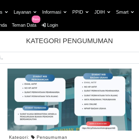
as
Layanan
Informasi
PPID
JDIH
Smart
Baru
nda
Teman Data
Login
KATEGORI PENGUMUMAN
Kategori:
Pengumuman