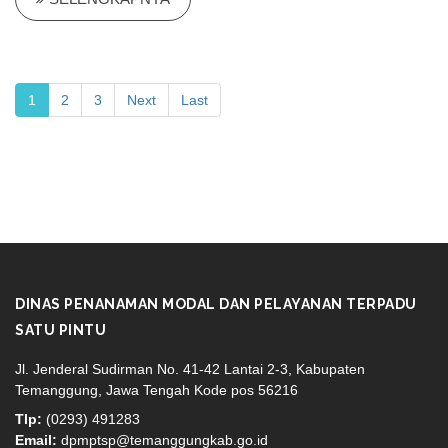
1
2
3
Next
Last
DINAS PENANAMAN MODAL DAN PELAYANAN TERPADU
SATU PINTU
Jl. Jenderal Sudirman No. 41-42 Lantai 2-3, Kabupaten
Temanggung, Jawa Tengah Kode pos 56216
Tlp:
(0293) 491283
Email:
dpmptsp@temanggungkab.go.id