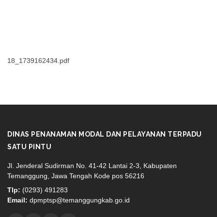
18_1739162434.pdf
DINAS PENANAMAN MODAL DAN PELAYANAN TERPADU
SATU PINTU
Jl. Jenderal Sudirman No. 41-42 Lantai 2-3, Kabupaten
Temanggung, Jawa Tengah Kode pos 56216
Tlp:
(0293) 491283
Email:
dpmptsp@temanggungkab.go.id