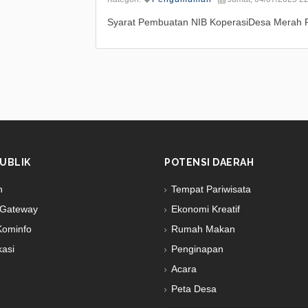
Syarat Pembuatan NIB KoperasiDesa Merah P
UBLIK
POTENSI DAERAH
n
Tempat Pariwisata
Gateway
Ekonomi Kreatif
Kominfo
Rumah Makan
kasi
Penginapan
Acara
Peta Desa