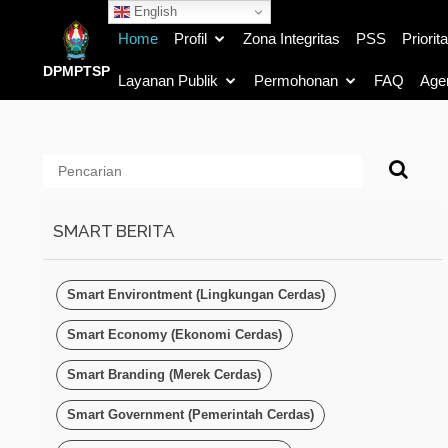
English
Home
Profil
Zona Integritas
PSS
Priorit
DPMPTSP
Layanan Publik
Permohonan
FAQ
Age
SMART BERITA
Smart Environtment (Lingkungan Cerdas)
Smart Economy (Ekonomi Cerdas)
Smart Branding (Merek Cerdas)
Smart Government (Pemerintah Cerdas)