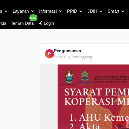
Detail Berita
as
Layanan
Informasi
PPID
JDIH
Smart
Baru
nda
Teman Data
Login
Pengumuman
P
Smart City Temanggung